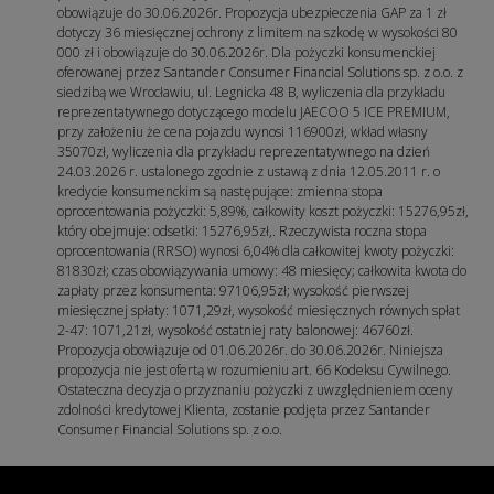
obowiązuje do 30.06.2026r. Propozycja ubezpieczenia GAP za 1 zł
dotyczy 36 miesięcznej ochrony z limitem na szkodę w wysokości 80
000 zł i obowiązuje do 30.06.2026r. Dla pożyczki konsumenckiej
oferowanej przez Santander Consumer Financial Solutions sp. z o.o. z
siedzibą we Wrocławiu, ul. Legnicka 48 B, wyliczenia dla przykładu
reprezentatywnego dotyczącego modelu JAECOO 5 ICE PREMIUM,
przy założeniu że cena pojazdu wynosi 116900zł, wkład własny
35070zł, wyliczenia dla przykładu reprezentatywnego na dzień
24.03.2026 r. ustalonego zgodnie z ustawą z dnia 12.05.2011 r. o
kredycie konsumenckim są następujące: zmienna stopa
oprocentowania pożyczki: 5,89%, całkowity koszt pożyczki: 15276,95zł,
który obejmuje: odsetki: 15276,95zł,. Rzeczywista roczna stopa
oprocentowania (RRSO) wynosi 6,04% dla całkowitej kwoty pożyczki:
81830zł; czas obowiązywania umowy: 48 miesięcy; całkowita kwota do
zapłaty przez konsumenta: 97106,95zł; wysokość pierwszej
miesięcznej spłaty: 1071,29zł, wysokość miesięcznych równych spłat
2-47: 1071,21zł, wysokość ostatniej raty balonowej: 46760zł.
Propozycja obowiązuje od 01.06.2026r. do 30.06.2026r. Niniejsza
propozycja nie jest ofertą w rozumieniu art. 66 Kodeksu Cywilnego.
Ostateczna decyzja o przyznaniu pożyczki z uwzględnieniem oceny
zdolności kredytowej Klienta, zostanie podjęta przez Santander
Consumer Financial Solutions sp. z o.o.