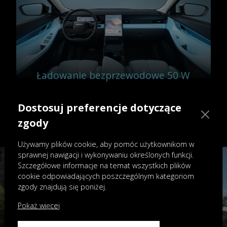
Ładowanie bezprzewodowe 50 W
Ładowarka bezprzewodowa o dużej
mocy, do 50 W, zadba o naładowanie
Dostosuj preferencje dotyczące
Twojego telefonu. Pozostań w
zgody
kontakcie bez uciążliwych kabli.
Używamy plików cookie, aby pomóc użytkownikom w
sprawnej nawigacji i wykonywaniu określonych funkcji.
Szczegółowe informacje na temat wszystkich plików
cookie odpowiadających poszczególnym kategoriom
zgody znajdują się poniżej.
Pokaż więcej