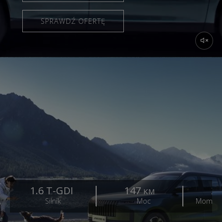
SPRAWDŹ OFERTĘ
1.6 T-GDI
147
2
KM
Silnik
Moc
Moment