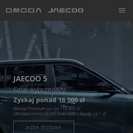
Skip to main navigation
Skip to main content
Skip to page footer
JAECOO 5
Finał wyprzedaży
Zyskaj ponad 16 000 zł
1
Wersja Premium już od 116 900 zł
1
Ubezpieczenia OC/AC oraz GAP – każde za 1 zł
JAZDA TESTOWA