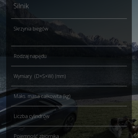
Silnik
1.6
Skrzynia biegów
Aut
dwu
Rodzaj napędu
FW
Wymiary (D×S×W) (mm)
438
Maks. masa całkowita (kg)
194
Liczba cylindrów
4
Pojemność zbiornika
51