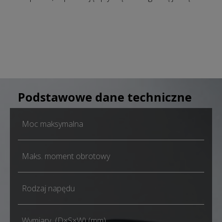
Podstawowe dane techniczne
Moc maksymalna
Maks. moment obrotowy
Rodzaj napędu
Wymiary (D×S×W) (mm)