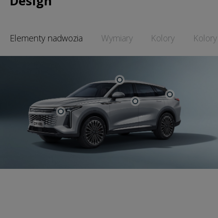
Design
Elementy nadwozia
Wymiary
Kolory
Kolory