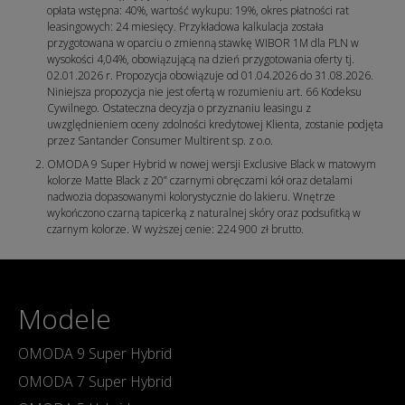
opłata wstępna: 40%, wartość wykupu: 19%, okres płatności rat
leasingowych: 24 miesięcy. Przykładowa kalkulacja została
przygotowana w oparciu o zmienną stawkę WIBOR 1M dla PLN w
wysokości 4,04%, obowiązującą na dzień przygotowania oferty tj.
02.01.2026 r. Propozycja obowiązuje od 01.04.2026 do 31.08.2026.
Niniejsza propozycja nie jest ofertą w rozumieniu art. 66 Kodeksu
Cywilnego. Ostateczna decyzja o przyznaniu leasingu z
uwzględnieniem oceny zdolności kredytowej Klienta, zostanie podjęta
przez Santander Consumer Multirent sp. z o.o.
OMODA 9 Super Hybrid w nowej wersji Exclusive Black w matowym
kolorze Matte Black z 20” czarnymi obręczami kół oraz detalami
nadwozia dopasowanymi kolorystycznie do lakieru. Wnętrze
wykończono czarną tapicerką z naturalnej skóry oraz podsufitką w
czarnym kolorze. W wyższej cenie: 224 900 zł brutto.
Modele
OMODA 9 Super Hybrid
OMODA 7 Super Hybrid