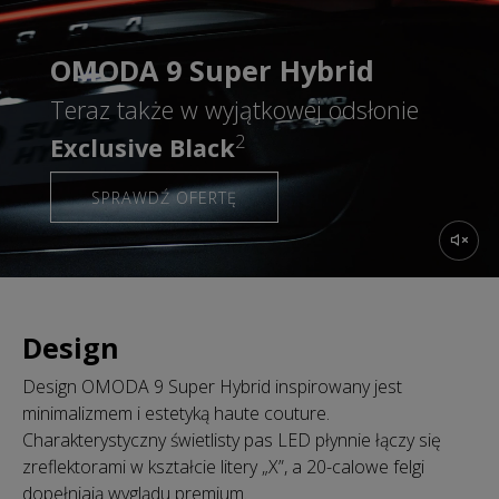
OMODA 9 Super Hybrid
Teraz także w wyjątkowej odsłonie
2
Exclusive Black
SPRAWDŹ OFERTĘ
Design
Design OMODA 9 Super Hybrid inspirowany jest
minimalizmem i estetyką haute couture.
Charakterystyczny świetlisty pas LED płynnie łączy się
zreflektorami w kształcie litery „X”, a 20-calowe felgi
dopełniają wyglądu premium.