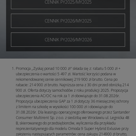
CENNIK PY2025/MY2025
CENNIK PY2026/MY2025
CENNIK PY2026/MY2026
Promocja „Zyskaj ponad 10 000 zł" składa się z: rabatu 5 000 zł +
ubezpieczenia o wartości 5 497 zł. Wartość korzyści podana w
rekomendowanej cenie cennikowej 219 900 zł brutto. Cena po
rabacie: 214 900 zł brutto. Najniższa cena z 30 dni przed obniżką 214
900 zł. Oferta dotyczy samochodów z roku produkcji 2025. Propozycja
ubezpieczenia AC/OC na rok za 1 zł obowiązuje do 31.08.2026r.
Propozycja ubezpieczenia GAP za 1 zł dotyczy 36 miesięcznej ochrony
z limitem na szkodę w wysokości 100 000 zł i obowiązuje do
31.08.2026r. Dla leasingu operacyjnego oferowanego przez Santander
Consumer Multirent Sp. z o.o. z siedzibą we Wrocławiu ul. Legnicka 48
B, skierowanego do przedsiębiorców, wyliczenia dla przykładu
reprezentatywnego dla modelu Omoda 9 Super Hybrid Exlusive przy
założeniu następujących parametrów: cena zakupu 214900 zł brutto,