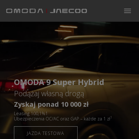
Skip to main navigation
Skip to main content
Skip to page footer
OMODA 9 Super Hybrid
Podążaj własną drogą
Zyskaj ponad 10 000 zł
Leasing 100,1%1
1
Ubezpieczenia OC/AC oraz GAP – każde za 1 zł
JAZDA TESTOWA