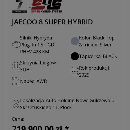
JAECOO 8 SUPER HYBRID
Silnik: Hybryda
Kolor: Black Top
Plug-In 1.5 TGDI
& Iridium Silver
PHEV 428 KM
Tapicerka: BLACK
Skrzynia biegów:
Rok produkcji:
3DHT
2025
Napęd: AWD
Lokalizacja: Auto Holding Nowe Gulczewo ul.
Skrzetuskiego 11, Płock
Cena:
219,900.00 zł *