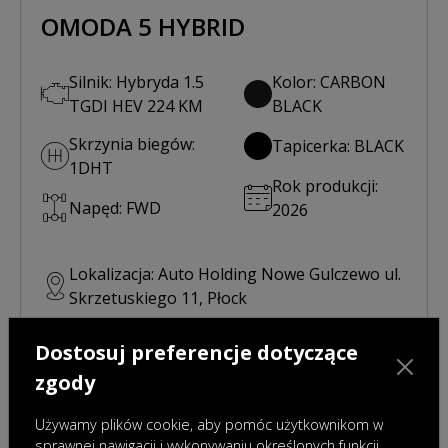
OMODA 5 HYBRID
Silnik: Hybryda 1.5
Kolor: CARBON
TGDI HEV 224 KM
BLACK
Skrzynia biegów:
Tapicerka: BLACK
1DHT
Rok produkcji:
Napęd: FWD
2026
Lokalizacja: Auto Holding Nowe Gulczewo ul.
Skrzetuskiego 11, Płock
Cena:
Dostosuj preferencje dotyczące
136,500.00 zł *
zgody
Sprawdź finansowanie i promocje
Używamy plików cookie, aby pomóc użytkownikom w
sprawnej nawigacji i wykonywaniu określonych funkcji.