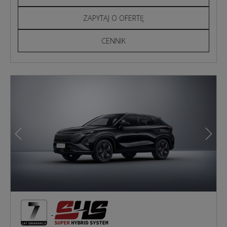
ZAPYTAJ O OFERTĘ
CENNIK
Poprzedni
Nast