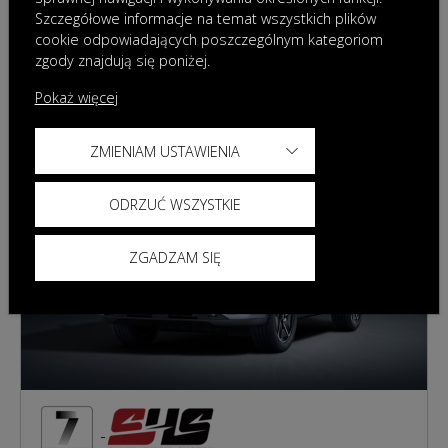
O MODELU
Szczegółowe informacje na temat wszystkich plików
cookie odpowiadających poszczególnym kategoriom
ZAPYTAJ O OFERTĘ
zgody znajdują się poniżej.
CENNIK
Pokaż więcej
ZMIENIAM USTAWIENIA
ODRZUĆ WSZYSTKIE
ZGADZAM SIĘ
Poprzedni
Nast