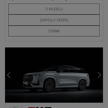
O MODELU
ZAPYTAJ O OFERTĘ
CENNIK
Poprzedni
Nast