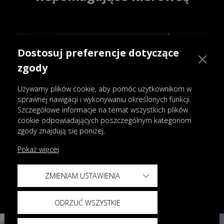
Dostosuj preferencje dotyczące
zgody
Używamy plików cookie, aby pomóc użytkownikom w
sprawnej nawigacji i wykonywaniu określonych funkcji.
Szczegółowe informacje na temat wszystkich plików
cookie odpowiadających poszczególnym kategoriom
zgody znajdują się poniżej.
Ładowanie bezprzewodowe
Pokaż więcej
Ładowarka bezprzewodowa o dużej
mocy, do 50 W, zadba o naładowanie
ZMIENIAM USTAWIENIA
Twojego telefonu. Pozostań w
kontakcie bez uciążliwych kabli.
ODRZUĆ WSZYSTKIE