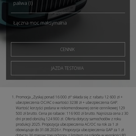
paliwa (I)
Łączna moc maksymalna
CENNIK
JAZDA TESTOWA
Promocja „Zyskaj ponad 16 000 zł" składa się z: rabatu 12 600 zł +
ubezpieczenia OC/AC o wartości 3238 zł + ubezpieczenia GAP.
Wartość korzyści podana w rekomendowanej cenie cennikowej 129
500 zł brutto. Cena po rabacie: 116 900 zł brutto. Najniższa cena z 30
dni przed obniżką 124 900 zł. Oferta dotyczy samochodów z roku
produkcji 2025. Propozycja ubezpieczenia AC/OC na rok za 1 zł
obowiązuje do 31.08.2026 r. Propozycja ubezpieczenia GAP za 1 zł
dotyczy 36 miesięcznej ochrony z limitem na szkodę w wysokości 80