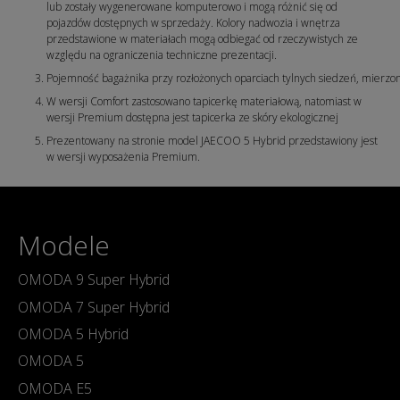
lub zostały wygenerowane komputerowo i mogą różnić się od
pojazdów dostępnych w sprzedaży. Kolory nadwozia i wnętrza
przedstawione w materiałach mogą odbiegać od rzeczywistych ze
względu na ograniczenia techniczne prezentacji.
Pojemność bagażnika przy rozłożonych oparciach tylnych siedzeń, mierzo
W wersji Comfort zastosowano tapicerkę materiałową, natomiast w
wersji Premium dostępna jest tapicerka ze skóry ekologicznej
Prezentowany na stronie model JAECOO 5 Hybrid przedstawiony jest
w wersji wyposażenia Premium.
Modele
OMODA 9 Super Hybrid
OMODA 7 Super Hybrid
OMODA 5 Hybrid
OMODA 5
OMODA E5