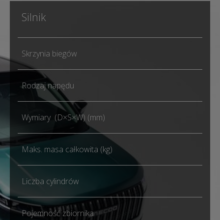
Silnik
Skrzynia biegów
Rodzaj napędu
Wymiary (D×S×W) (mm)
Maks. masa całkowita (kg)
Liczba cylindrów
Pojemność zbiornika