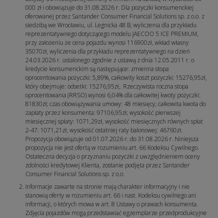
000 zł i obowiązuje do 31.08.2026 r. Dla pożyczki konsumenckiej
oferowanej przez Santander Consumer Financial Solutions sp. z o.o. z
siedzibą we Wrocławiu, ul. Legnicka 48 B, wyliczenia dla przykładu
reprezentatywnego dotyczącego modelu JAECOO 5 ICE PREMIUM,
przy założeniu że cena pojazdu wynosi 116900zł, wkład własny
35070zł, wyliczenia dla przykładu reprezentatywnego na dzień
24.03.2026 r. ustalonego zgodnie z ustawą z dnia 12.05.2011 r. o
kredycie konsumenckim są następujące: zmienna stopa
oprocentowania pożyczki: 5,89%, całkowity koszt pożyczki: 15276,95zł,
który obejmuje: odsetki: 15276,95zł,. Rzeczywista roczna stopa
oprocentowania (RRSO) wynosi 6,04% dla całkowitej kwoty pożyczki:
81830zł; czas obowiązywania umowy: 48 miesięcy; całkowita kwota do
zapłaty przez konsumenta: 97106,95zł; wysokość pierwszej
miesięcznej spłaty: 1071,29zł, wysokość miesięcznych równych spłat
2-47: 1071,21zł, wysokość ostatniej raty balonowej: 46760zł.
Propozycja obowiązuje od 01.07.2026 r. do 31.08.2026 r. Niniejsza
propozycja nie jest ofertą w rozumieniu art. 66 Kodeksu Cywilnego.
Ostateczna decyzja o przyznaniu pożyczki z uwzględnieniem oceny
zdolności kredytowej Klienta, zostanie podjęta przez Santander
Consumer Financial Solutions sp. z o.o.
Informacje zawarte na stronie mają charakter informacyjny i nie
stanowią oferty w rozumieniu art. 66 i nast. Kodeksu cywilnego ani
informacji, o których mowa w art. 8 Ustawy o prawach konsumenta.
Zdjęcia pojazdów mogą przedstawiać egzemplarze przedprodukcyjne