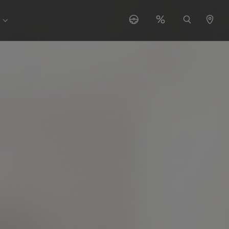
or "Serwis"
Submenu for "O nas"