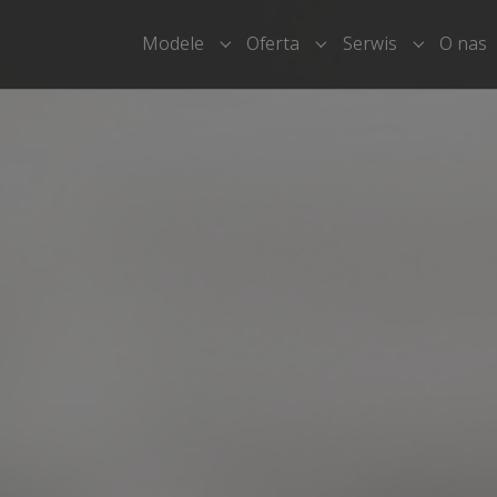
Modele
Oferta
Serwis
O nas
Submenu for "Modele"
Submenu for "Oferta"
Submenu f